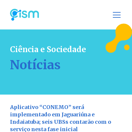
Ciência e Sociedade
Notícias
Aplicativo “CONEMO” será
implementado em Jaguariúna e
Indaiatuba; seis UBSs contarão com o
serviço nesta fase inicial