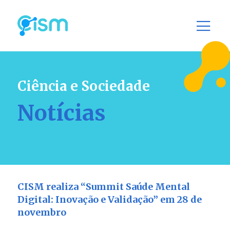
Ciência e Sociedade
Notícias
CISM realiza “Summit Saúde Mental
Digital: ⁠Inovação e Validação” em 28 de
novembro