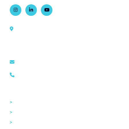
Rua Dr. Ovídio Pires de Campos, 785
1º andar, sala 2, Ala Sul
Bairro Cerqueira César, São Paulo – BR
comunicacao@cism.org.br
(11) 2661-8040
Acesso Rápido
>
Home
>
CISM
>
Recursos Humanos