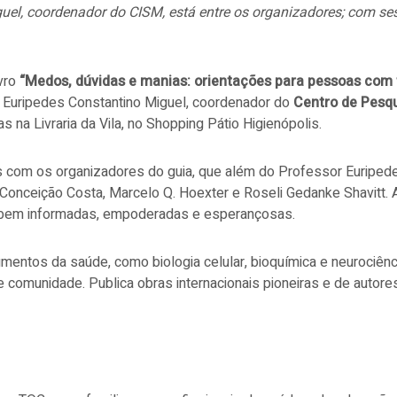
uel, coordenador do CISM, está entre os organizadores; com ses
ivro
“Medos, dúvidas e manias: orientações para pessoas com 
a Euripedes Constantino Miguel, coordenador do
Centro de Pesq
 na Livraria da Vila, no Shopping Pátio Higienópolis.
s com os organizadores do guia, que além do Professor Euriped
a Conceição Costa, Marcelo Q. Hoexter e Roseli Gedanke Shavitt.
 bem informadas, empoderadas e esperançosas.
egmentos da saúde, como biologia celular, bioquímica e neurociê
ia e comunidade. Publica obras internacionais pioneiras e de aut