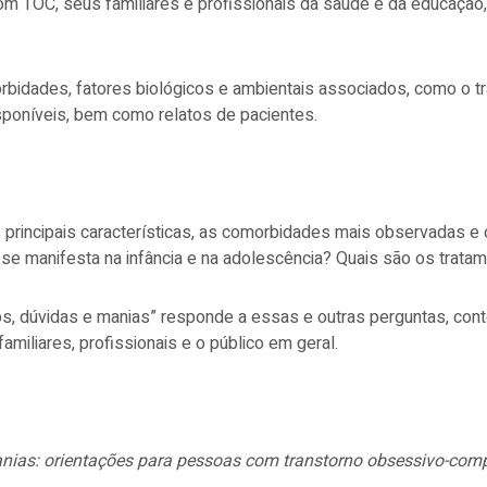
com TOC, seus familiares e profissionais da saúde e da educaçã
orbidades, fatores biológicos e ambientais associados, como o tr
isponíveis, bem como relatos de pacientes.
incipais características, as comorbidades mais observadas e o
e manifesta na infância e na adolescência? Quais são os tratam
s, dúvidas e manias” responde a essas e outras perguntas, co
familiares, profissionais e o público em geral.
ias: orientações para pessoas com transtorno obsessivo-compu