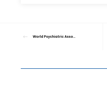
World Psychiatric Association (WPA) realiza webinar “Mental Health Challenges in the Digital Urbanized Society”