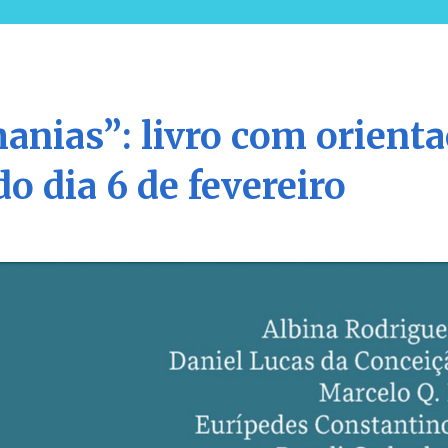
anias”: livro com orient
o dia 6 de fevereiro