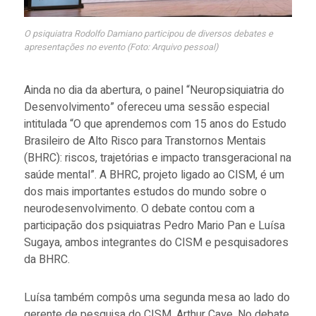
O psiquiatra Rodolfo Damiano participou de diversos debates e
apresentações no evento (Foto: Arquivo pessoal)
Ainda no dia da abertura, o painel “Neuropsiquiatria do
Desenvolvimento” ofereceu uma sessão especial
intitulada “O que aprendemos com 15 anos do Estudo
Brasileiro de Alto Risco para Transtornos Mentais
(BHRC): riscos, trajetórias e impacto transgeracional na
saúde mental”. A BHRC, projeto ligado ao CISM, é um
dos mais importantes estudos do mundo sobre o
neurodesenvolvimento. O debate contou com a
participação dos psiquiatras Pedro Mario Pan e Luísa
Sugaya, ambos integrantes do CISM e pesquisadores
da BHRC.
Luísa também compôs uma segunda mesa ao lado do
gerente de pesquisa do CISM, Arthur Caye. No debate