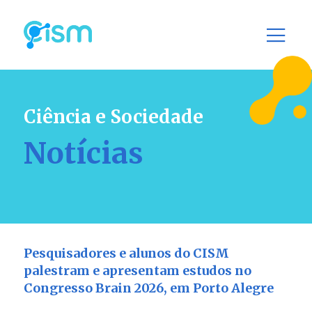
Ciência e Sociedade
Notícias
Pesquisadores e alunos do CISM
palestram e apresentam estudos no
Congresso Brain 2026, em Porto Alegre