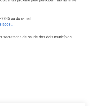
BS mais próxima para participar. Não há limite
-8845 ou do e-mail
slacos_
as secretarias de saúde dos dois municípios.