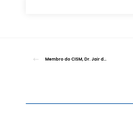
Membro do CISM, Dr. Jair de Jesus Mari lidera publicação do relatório sobre saúde mental do S20