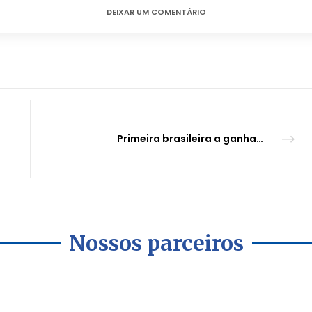
DEIXAR UM COMENTÁRIO
Primeira brasileira a ganhar prêmio da nota final mais alta da turma em Harvard usou dados da BHRC em sua tese de graduação
Nossos parceiros