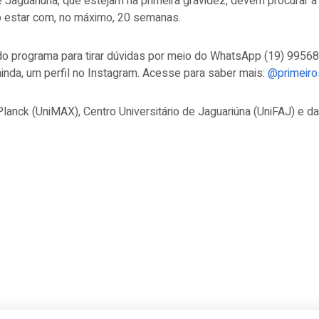
Jaguariúna, que estejam na primeira gravidez, devem procurar a U
o estar com, no máximo, 20 semanas.
o programa para tirar dúvidas por meio do WhatsApp (19) 99568
 ainda, um perfil no Instagram. Acesse para saber mais:
@primeiro
Planck (UniMAX), Centro Universitário de Jaguariúna (UniFAJ) e d