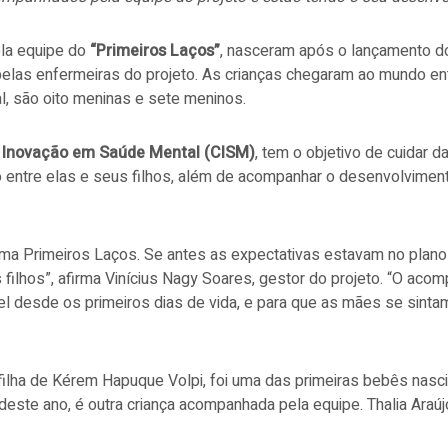
la equipe do
“Primeiros Laços”
, nasceram após o lançamento do
 pelas enfermeiras do projeto. As crianças chegaram ao mundo e
tal, são oito meninas e sete meninos.
e Inovação em Saúde Mental (CISM)
, tem o objetivo de cuidar 
o entre elas e seus filhos, além de acompanhar o desenvolvimento
a Primeiros Laços. Se antes as expectativas estavam no plano d
ilhos”, afirma Vinícius Nagy Soares, gestor do projeto. “O ac
 desde os primeiros dias de vida, e para que as mães se sintam 
, filha de Kérem Hapuque Volpi, foi uma das primeiras bebês nasc
este ano, é outra criança acompanhada pela equipe. Thalia Araújo