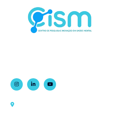
Contato
Rua Dr. Ovídio Pires de Campos, 785
1º andar, sala 2, Ala Sul
Bairro Cerqueira César, São Paulo – BR