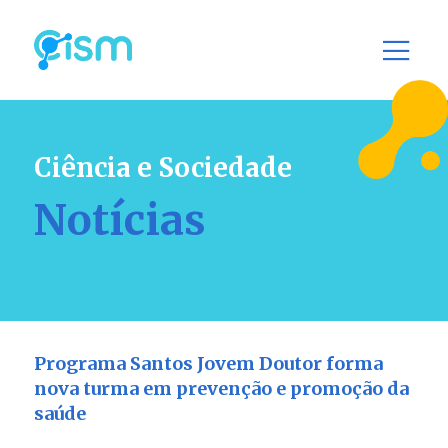
Ciência e Sociedade
Notícias
Programa Santos Jovem Doutor forma
nova turma em prevenção e promoção da
saúde