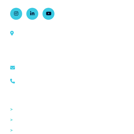
Rua Dr. Ovídio Pires de Campos, 785
1º andar, sala 2, Ala Sul
Bairro Cerqueira César, São Paulo – BR
comunicacao@cism.org.br
(11) 2661-8040
Acesso Rápido
>
Home
>
CISM
>
Recursos Humanos