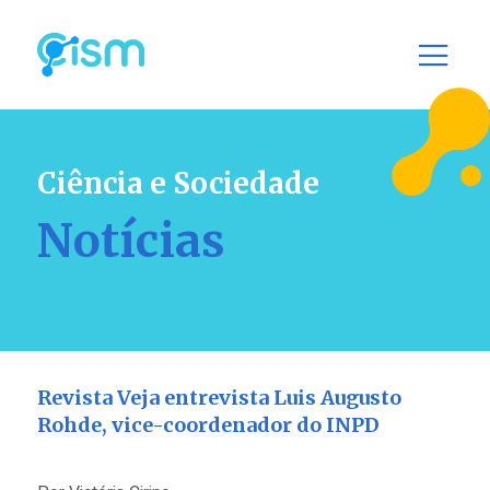
Ciência e Sociedade
Notícias
Revista Veja entrevista Luis Augusto
Rohde, vice-coordenador do INPD