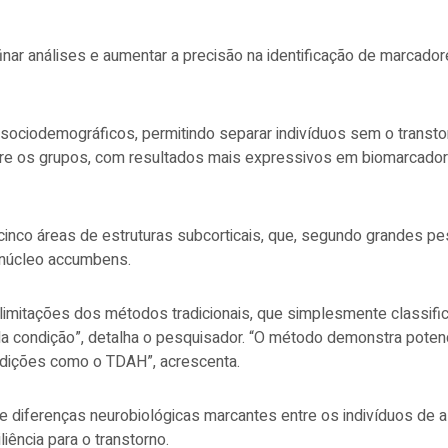
nar análises e aumentar a precisão na identificação de marcador
 sociodemográficos, permitindo separar indivíduos sem o transto
re os grupos, com resultados mais expressivos em biomarcador
cinco áreas de estruturas subcorticais, que, segundo grandes p
 núcleo accumbens.
limitações dos métodos tradicionais, que simplesmente classifi
da condição”, detalha o pesquisador. “O método demonstra potenci
ndições como o TDAH”, acrescenta.
 diferenças neurobiológicas marcantes entre os indivíduos de al
liência para o transtorno.