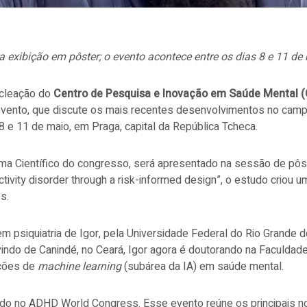
a exibição em pôster; o evento acontece entre os dias 8 e 11 d
ucleação do
Centro de Pesquisa e Inovação em Saúde Mental (
evento, que discute os mais recentes desenvolvimentos no camp
 8 e 11 de maio, em Praga, capital da República Tcheca.
ma Científico do congresso, será apresentado na sessão de pôste
ractivity disorder through a risk-informed design”, o estudo criou
es.
 psiquiatria de Igor, pela Universidade Federal do Rio Grande do
indo de Canindé, no Ceará, Igor agora é doutorando na Faculdad
ações de
machine learning
(subárea da IA) em saúde mental.
ado no ADHD World Congress. Esse evento reúne os principais n