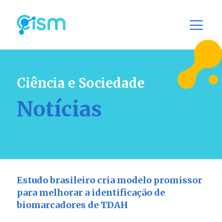
Ciência e Sociedade
Notícias
Estudo brasileiro cria modelo promissor
para melhorar a identificação de
biomarcadores de TDAH