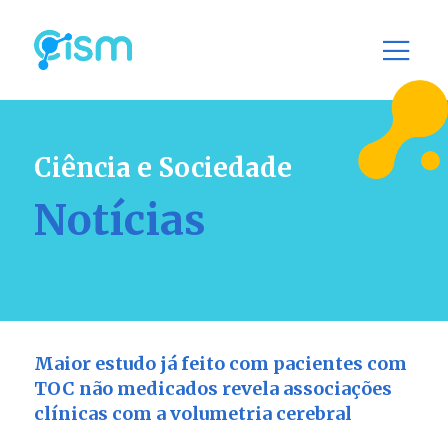
Ciência e Sociedade
Notícias
Maior estudo já feito com pacientes com
TOC não medicados revela associações
clínicas com a volumetria cerebral